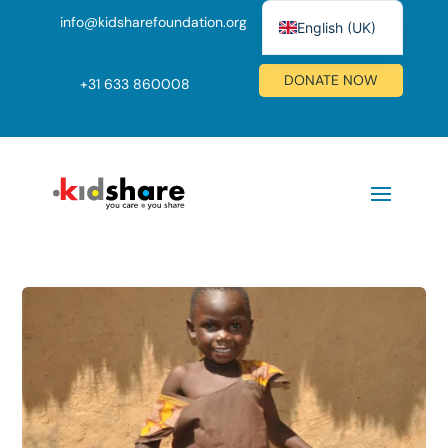
info@kidsharefoundation.org
English (UK)
Nederlands
DONATE NOW
+
31 633 860008
Deutsch