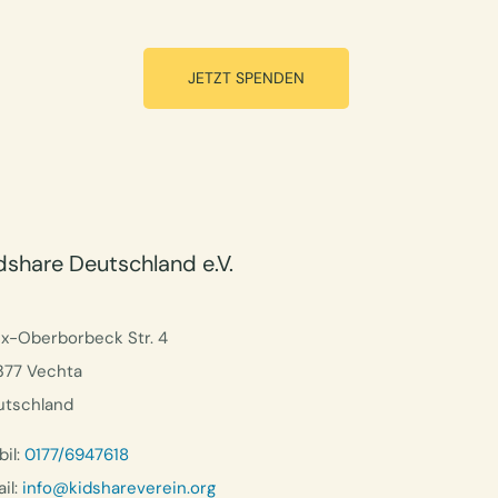
JETZT SPENDEN
dshare Deutschland e.V.
ix-Oberborbeck Str. 4
377 Vechta
utschland
il:
0177/6947618
il:
info@kidshareverein.org