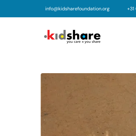
info@kidsharefoundation.org
+
31