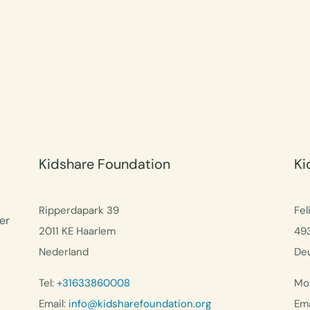
Kidshare Foundation
Ki
Ripperdapark 39
Fel
er
2011 KE Haarlem
49
Nederland
De
Tel:
+31633860008
Mob
Email:
info@kidsharefoundation.org
Ema