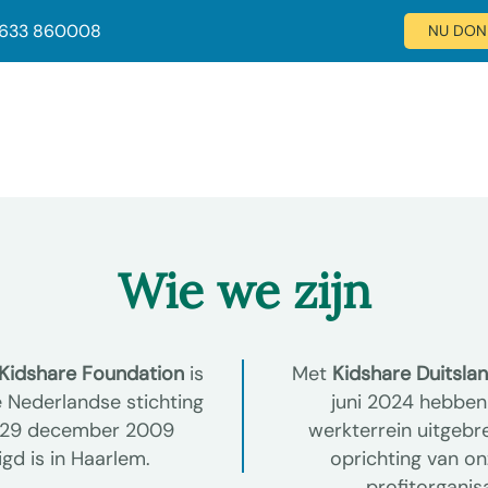
 633 860008
NU DON
Wie we zijn
 Kidshare Foundation
is
Met
Kidshare Duitslan
e Nederlandse stichting
juni 2024 hebben
s 29 december 2009
werkterrein uitgebr
gd is in Haarlem.
oprichting van o
profitorganisa