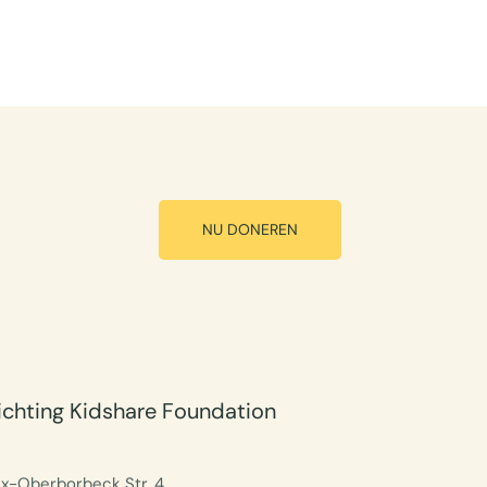
NU DONEREN
ichting Kidshare Foundation
ix-Oberborbeck Str. 4