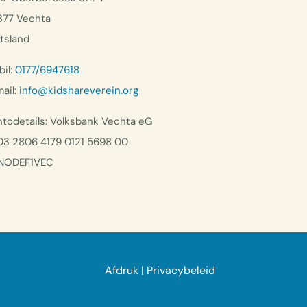
377 Vechta
tsland
il:
0177/6947618
ail:
info@kidshareverein.org
todetails: Volksbank Vechta eG
03 2806 4179 0121 5698 00
NODEF1VEC
Afdruk
|
Privacybeleid