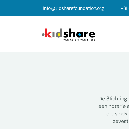
info@kidsharefoundation.org
+
31
De
Stichting
een notariël
die sind
gevesti