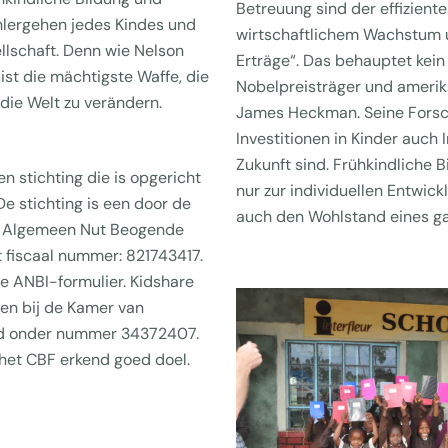
Betreuung sind der effizient
hlergehen jedes Kindes und
wirtschaftlichem Wachstum 
lschaft. Denn wie Nelson
Erträge“. Das behauptet kein
ist die mächtigste Waffe, die
Nobelpreisträger und amerik
die Welt zu verändern.
James Heckman. Seine Forsc
Investitionen in Kinder auch I
Zukunft sind. Frühkindliche B
en stichting die is opgericht
nur zur individuellen Entwick
 stichting is een door de
auch den Wohlstand eines g
e Algemeen Nut Beogende
ft fiscaal nummer: 821743417.
te ANBI-formulier. Kidshare
ven bij de Kamer van
nd onder nummer 34372407.
 het CBF erkend goed doel.