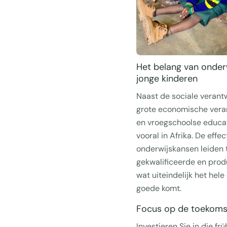
Het belang van onder
jonge kinderen
Naast de sociale verantw
grote economische vera
en vroegschoolse educat
vooral in Afrika. De effe
onderwijskansen leiden 
gekwalificeerde en prod
wat uiteindelijk het he
goede komt.
Focus op de toekoms
Investieren Sie in die fr