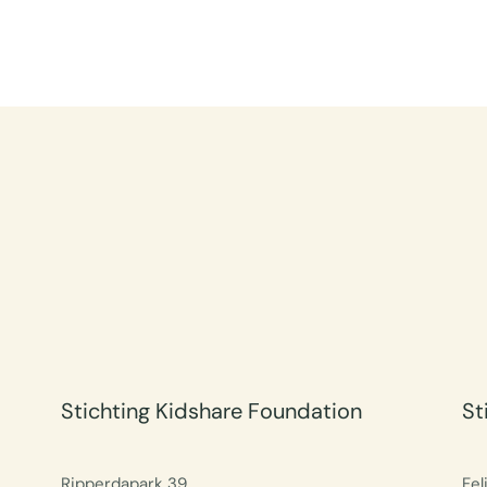
Stichting Kidshare Foundation
St
Ripperdapark 39
Fel