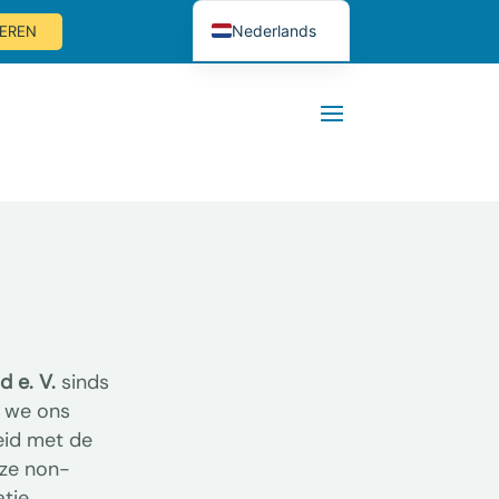
Nederlands
EREN
English (UK)
Deutsch
d e. V.
sinds
 we ons
eid met de
nze non-
tie.