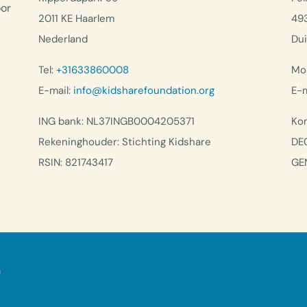
oor
2011 KE Haarlem
49
Nederland
Dui
Tel:
+31633860008
Mob
E-mail:
info@kidsharefoundation.org
E-m
ING bank: NL37INGB0004205371
Kon
Rekeninghouder: Stichting Kidshare
DE
RSIN: 821743417
GE
n