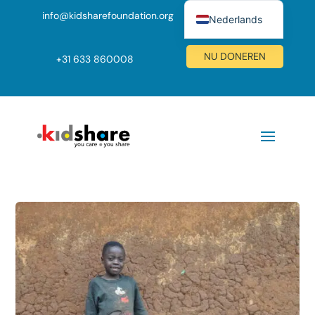
info@kidsharefoundation.org
Nederlands
English (UK)
NU DONEREN
+
31 633 860008
Deutsch