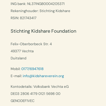
ING bank: NL37INGB0004205371
Rekeninghouder: Stichting Kidshare
RSIN: 821743417
Stichting Kidshare Foundation
Felix-Oberborbeck Str. 4
49377 Vechta
Duitsland
Mobil:
0177/6947618
E-mail:
info@kidshareverein.org
Kontodetails: Volksbank Vechta eG
DE03 2806 4179 0121 5698 00
GENODEF1VEC