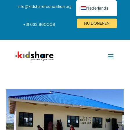
info@kidsharefoundation.org
Nederlands
English (UK)
NU DONEREN
+
31 633 860008
Deutsch