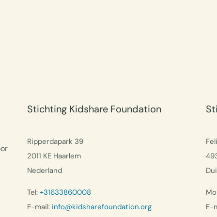
Stichting Kidshare Foundation
St
Ripperdapark 39
Fel
oor
2011 KE Haarlem
49
Nederland
Dui
Tel:
+31633860008
Mob
E-mail:
info@kidsharefoundation.org
E-m