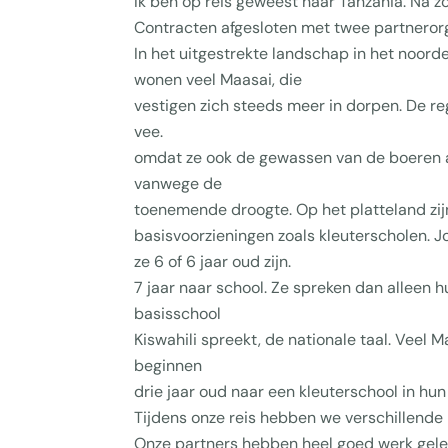
Ik ben op reis geweest naar Tanzania. Na z
Contracten afgesloten met twee partneror
In het uitgestrekte landschap in het noor
wonen veel Maasai, die
vestigen zich steeds meer in dorpen. De r
vee.
omdat ze ook de gewassen van de boeren a
vanwege de
toenemende droogte. Op het platteland zij
basisvoorzieningen zoals kleuterscholen. 
ze 6 of 6 jaar oud zijn.
7 jaar naar school. Ze spreken dan alleen 
basisschool
Kiswahili spreekt, de nationale taal. Veel
beginnen
drie jaar oud naar een kleuterschool in hu
Tijdens onze reis hebben we verschillende
Onze partners hebben heel goed werk geleve