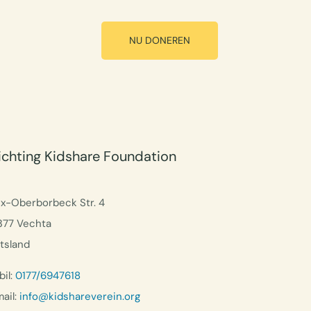
NU DONEREN
ichting Kidshare Foundation
ix-Oberborbeck Str. 4
377 Vechta
tsland
il:
0177/6947618
ail:
info@kidshareverein.org