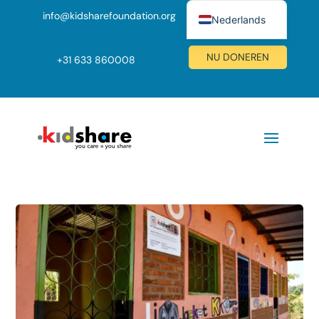
info@kidsharefoundation.org
Nederlands
English (UK)
NU DONEREN
+
31 633 860008
Deutsch