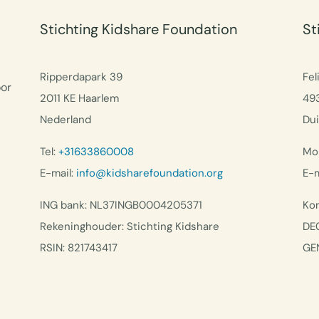
Stichting Kidshare Foundation
St
Ripperdapark 39
Fel
oor
2011 KE Haarlem
49
Nederland
Dui
Tel:
+31633860008
Mob
E-mail:
info@kidsharefoundation.org
E-m
ING bank: NL37INGB0004205371
Kon
Rekeninghouder: Stichting Kidshare
DE
RSIN: 821743417
GE