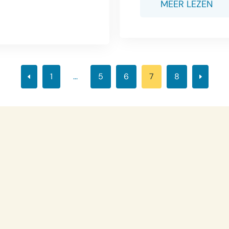
MEER LEZEN
1
...
5
6
7
8