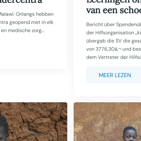
van een schoo
 Malawi. Onlangs hebben
ntra geopend met in elk
Bericht über Spendenü
 en medische zorg...
der Hilfsorganisation „
übergab die SV die ge
von 3776,30â‚¬ und bes
dem Vertreter der Hilfso
MEER LEZEN