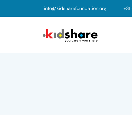
info@kidsharefoundation.org
+
31