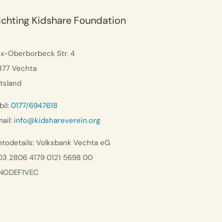
ichting Kidshare Foundation
ix-Oberborbeck Str. 4
377 Vechta
tsland
il:
0177/6947618
ail:
info@kidshareverein.org
todetails: Volksbank Vechta eG
03 2806 4179 0121 5698 00
NODEF1VEC