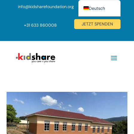
info@kidsharefoundation.org
Deutsch
Nederlands
JETZT SPENDEN
+
31 633 860008
English (UK)