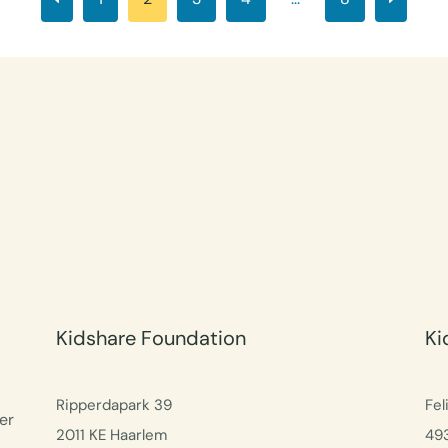
Kidshare Foundation
Ki
Ripperdapark 39
Fel
er
2011 KE Haarlem
49