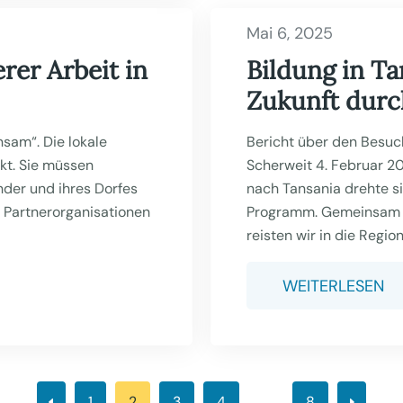
Mai 6, 2025
rer Arbeit in
Bildung in T
Zukunft dur
sam“. Die lokale
Bericht über den Besuch
kt. Sie müssen
Scherweit 4. Februar 2
inder und ihres Dorfes
nach Tansania drehte si
n Partnerorganisationen
Programm. Gemeinsam m
reisten wir in die Region
WEITERLESEN
1
2
3
4
...
8