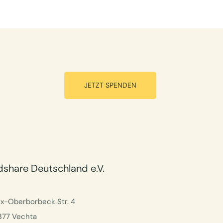
JETZT SPENDEN
dshare Deutschland e.V.
ix-Oberborbeck Str. 4
377 Vechta